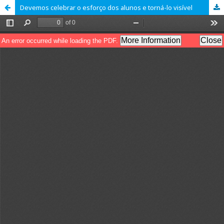
Devemos celebrar o esforço dos alunos e torná-lo visível