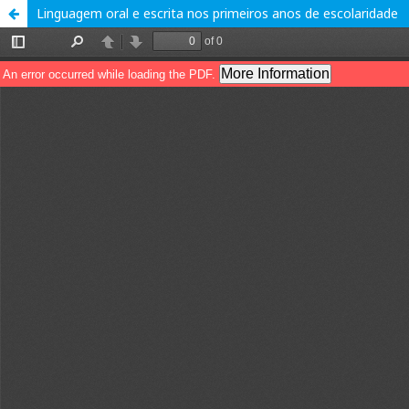
Linguagem oral e escrita nos primeiros anos de escolaridade