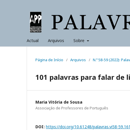
Actual
Arquivos
Sobre
Página de Início
/
Arquivos
/
N.º 58-59 (2022): Pala
101 palavras para falar de l
Maria Vitória de Sousa
Associação de Professores de Português
DOI:
https://doi.org/10.61248/palavras.vi58-59.16