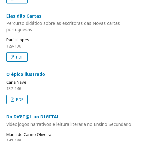
Elas dão Cartas
Percurso didático sobre as escritoras das Novas cartas
portuguesas
Paula Lopes
129-136
PDF
O épico ilustrado
Carla Nave
137-146
PDF
Do DiG!T@L ao DIGITAL
Videojogos narrativos e leitura literária no Ensino Secundário
Maria do Carmo Oliveira
147-168