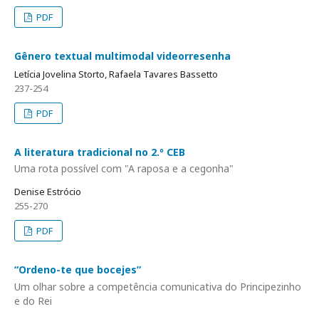
PDF
Gênero textual multimodal videorresenha
Letícia Jovelina Storto, Rafaela Tavares Bassetto
237-254
PDF
A literatura tradicional no 2.º CEB
Uma rota possível com "A raposa e a cegonha"
Denise Estrócio
255-270
PDF
“Ordeno-te que bocejes”
Um olhar sobre a competência comunicativa do Principezinho
e do Rei