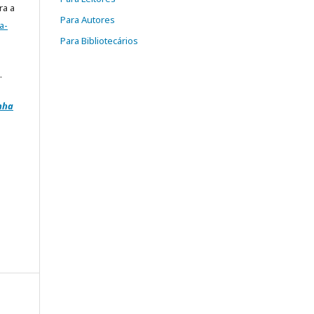
ra a
Para Autores
a-
Para Bibliotecários
.
inha