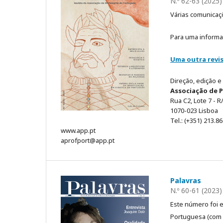
N.º 62-63 (2025)
Várias comunicaç
Para uma informa
Uma outra revi
Direção, edição e
Associação de 
Rua C2, Lote 7 - R/
1070-023 Lisboa
Tel.: (+351) 213.8
www.app.pt
aprofport@app.pt
Palavras
N.º 60-61 (2023)
Este número foi 
Portuguesa (com 