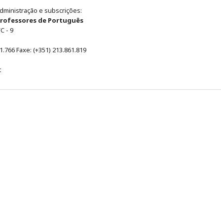
administração e subscrições:
Professores de Português
C - 9
61.766 Faxe: (+351) 213.861.819
t