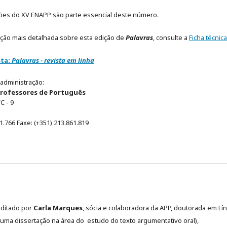
ões do XV ENAPP são parte essencial deste número.
ção mais detalhada sobre esta edição de
Palavras
, consulte a
Ficha técnica
sta:
Palavras - revista em linha
 administração:
Professores de Português
C - 9
61.766 Faxe: (+351) 213.861.819
editado por
Carla Marques
, sócia e colaboradora da APP, doutorada em Lí
uma dissertação na área do estudo do texto argumentativo oral),