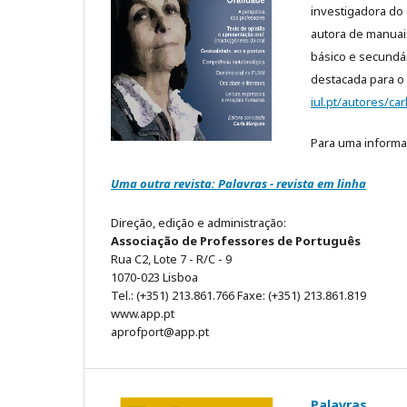
investigadora do 
autora de manuai
básico e secundá
destacada para o 
iul.pt/autores/c
Para uma informa
Uma outra revista: Palavras - revista em linha
Direção, edição e administração:
Associação de Professores de Português
Rua C2, Lote 7 - R/C - 9
1070-023 Lisboa
Tel.: (+351) 213.861.766 Faxe: (+351) 213.861.819
www.app.pt
aprofport@app.pt
Palavras