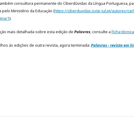
também consultora permanente do Ciberdúvidas da Língua Portuguesa, pa
a pelo Ministério da Educação (
https://ciberduvidas.iscte-iul.pt/autores/carl
ina/1
).
ção mais detalhada sobre esta edição de
Palavras
, consulte a
Ficha técnica
lhos às edições de outra revista, agora terminada:
Palavras - revista em l