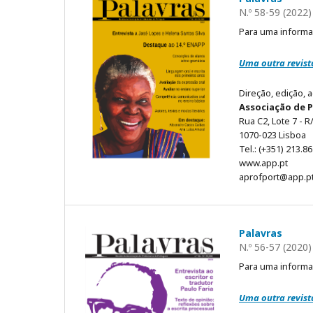
N.º 58-59 (2022)
Para uma informa
Uma outra revista
Direção, edição, 
Associação de 
Rua C2, Lote 7 - R/
1070-023 Lisboa
Tel.: (+351) 213.8
www.app.pt
aprofport@app.p
Palavras
N.º 56-57 (2020)
Para uma informa
Uma outra revista