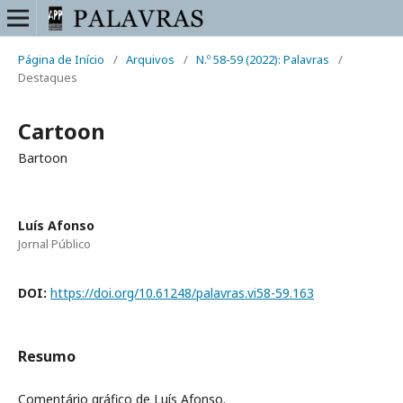
Página de Início
/
Arquivos
/
N.º 58-59 (2022): Palavras
/
Destaques
Cartoon
Bartoon
Luís Afonso
Jornal Público
DOI:
https://doi.org/10.61248/palavras.vi58-59.163
Resumo
Comentário gráfico de Luís Afonso.