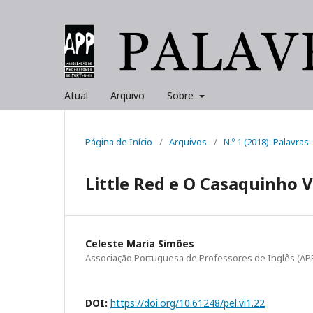
Atual
Arquivo
Sobre
Página de Início
/
Arquivos
/
N.º 1 (2018): Palavras 
Little Red e O Casaquinho 
Celeste Maria Simões
Associação Portuguesa de Professores de Inglês (AP
DOI:
https://doi.org/10.61248/pel.vi1.22