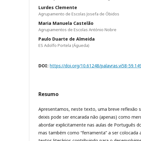
Lurdes Clemente
Agrupamento de Escolas Josefa de Óbidos
Maria Manuela Castelão
Agrupamentos de Escolas António Nobre
Paulo Duarte de Almeida
ES Adolfo Portela (Águeda)
DOI:
https://doi.org/10.61248/palavras.vi58-59.14
Resumo
Apresentamos, neste texto, uma breve reflexão 
deixis pode ser encarada não (apenas) como mer
abordar explicitamente nas aulas de Português do
mas também como “ferramenta” a ser colocada ao
textos literários contribuindo para o desenvolvi