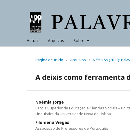
Actual
Arquivos
Sobre
Página de Início
/
Arquivos
/
N.º 58-59 (2022): Pala
A deixis como ferramenta de
Noémia Jorge
Escola Superior de Educação e Ciências Sociais – Polité
Linguística da Universidade Nova de Lisboa
Filomena Viegas
Associação de Professores de Português